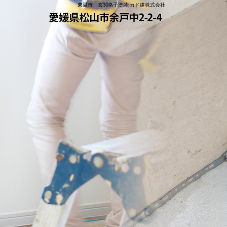
東温市 玄関格子塗装|カド建株式会社