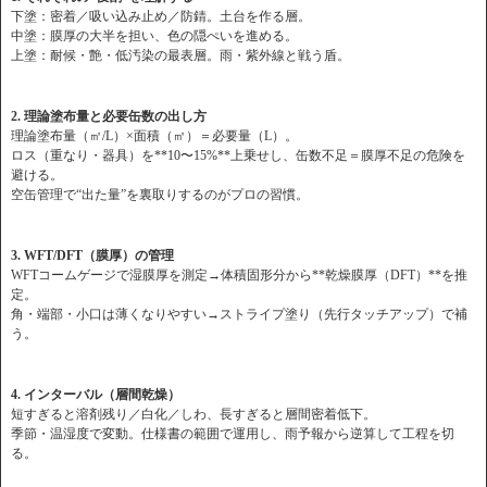
下塗：密着／吸い込み止め／防錆。土台を作る層。
中塗：膜厚の大半を担い、色の隠ぺいを進める。
上塗：耐候・艶・低汚染の最表層。雨・紫外線と戦う盾。
2. 理論塗布量と必要缶数の出し方
理論塗布量（㎡/L）×面積（㎡）＝必要量（L）。
ロス（重なり・器具）を**10〜15%**上乗せし、缶数不足＝膜厚不足の危険を
避ける。
空缶管理で“出た量”を裏取りするのがプロの習慣。
3. WFT/DFT（膜厚）の管理
WFTコームゲージで湿膜厚を測定→体積固形分から**乾燥膜厚（DFT）**を推
定。
角・端部・小口は薄くなりやすい→ストライプ塗り（先行タッチアップ）で補
う。
4. インターバル（層間乾燥）
短すぎると溶剤残り／白化／しわ、長すぎると層間密着低下。
季節・温湿度で変動。仕様書の範囲で運用し、雨予報から逆算して工程を切
る。