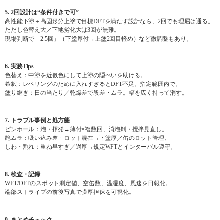
5. 2回設計は“条件付きで可”
高性能下塗＋高固形分上塗で目標DFTを満たす設計なら、2回でも理屈は通る。
ただし色替え大／下地劣化大は3回が無難。
現場判断で「2.5回」（下塗厚付→上塗2回目軽め）など微調整もあり。
6. 実務Tips
色替え：中塗を近似色にして上塗の隠ぺいを助ける。
希釈：レベリングのために入れすぎるとDFT不足。指定範囲内で。
塗り継ぎ：日の当たり／乾燥差で段差・ムラ。幅を広く持って消す。
7. トラブル事例と処方箋
ピンホール：泡・揮発→薄付×複数回、消泡剤・攪拌見直し。
艶ムラ：吸い込み差・ロット混在→下塗厚／缶のロット管理。
しわ・割れ：重ね早すぎ／過厚→規定WFTとインターバル遵守。
8. 検査・記録
WFT/DFTのスポット測定値、空缶数、温湿度、風速を日報化。
端部ストライプの前後写真で膜厚担保を可視化。
9. まとめチェック