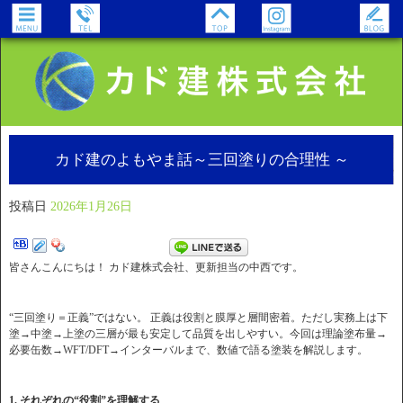
カド建のよもやま話～三回塗りの合理性 ～
投稿日
2026年1月26日
皆さんこんにちは！ カド建株式会社、更新担当の中西です。
“三回塗り＝正義”ではない。 正義は役割と膜厚と層間密着。ただし実務上は下
塗→中塗→上塗の三層が最も安定して品質を出しやすい。今回は理論塗布量→
必要缶数→WFT/DFT→インターバルまで、数値で語る塗装を解説します。
1. それぞれの“役割”を理解する