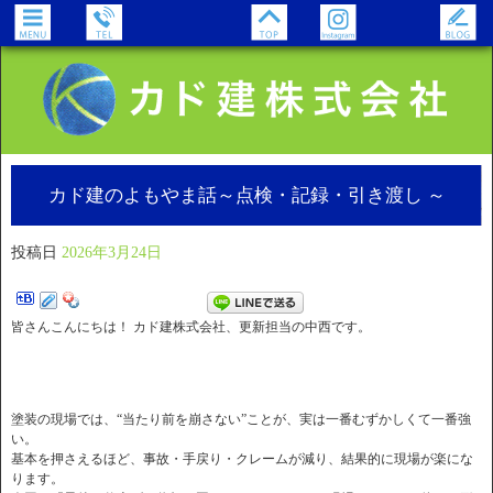
カド建のよもやま話～点検・記録・引き渡し ～
投稿日
2026年3月24日
皆さんこんにちは！ カド建株式会社、更新担当の中西です。
塗装の現場では、“当たり前を崩さない”ことが、実は一番むずかしくて一番強
い。
基本を押さえるほど、事故・手戻り・クレームが減り、結果的に現場が楽にな
ります。