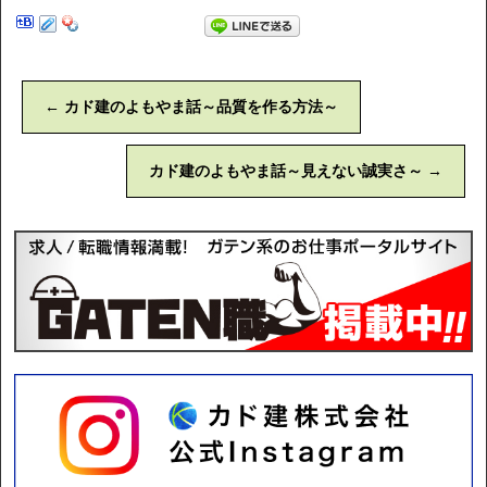
←
カド建のよもやま話～品質を作る方法～
カド建のよもやま話～見えない誠実さ～
→