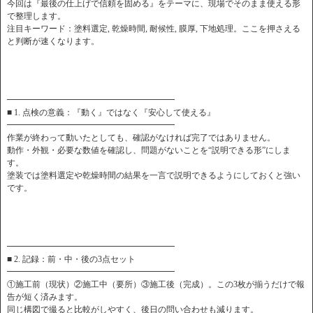
今回は『最後の仕上げで信頼を固める』をテーマに、現場でそのまま使える形
で整理します。
注目キーワード：塗料選定, 乾燥時間, 耐候性, 膜厚, 下地処理。ここを押さえる
と判断が速くなります。
━━━━━━━━━━━━━━━━━━━━
■ 1. 点検の意義：『動く』ではなく『安心して使える』
━━━━━━━━━━━━━━━━━━━━
作業が終わって動いたとしても、確認がなければ完了ではありません。
動作・外観・必要な数値を確認し、問題がないことを“説明できる形”にしま
す。
塗装では塗料選定や乾燥時間の結果を一言で説明できるようにしておくと強い
です。
━━━━━━━━━━━━━━━━━━━━
■ 2. 記録：前・中・後の3点セット
━━━━━━━━━━━━━━━━━━━━
①施工前（現状）②施工中（要所）③施工後（完成）。この3枚が揃うだけで報
告が短く済みます。
同じ構図で撮ると比較がしやすく、後日の問い合わせも減ります。