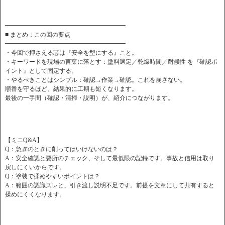
━━━━━━━━━━━━━━━━━━━━
■ まとめ：この回の要点
━━━━━━━━━━━━━━━━━━━━
・今回で押さえる芯は『安全を型にする』こと。
・キーワードを現場の言葉に落とす：塗料選定／乾燥時間／耐候性 を『確認ポ
イント』として固定する。
・やるべきことはシンプル：確認→作業→確認。これを崩さない。
順番を守るほど、結果的に工期も短くなります。
最後の一手間（確認・清掃・説明）が、紹介につながります。
【ミニQ&A】
Q：急ぎのときに削ってはいけないのは？
A：安全確認と要所のチェック、そして最低限の記録です。事故と信用は取り
戻しにくいからです。
Q：塗装で揉めやすいポイントは？
A：範囲の認識ズレと、引き渡し説明不足です。前提を文章にして共有すると
揉めにくくなります。