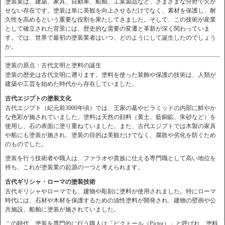
塗装業は、建築、家具、自動車、船舶、工業製品など、さまざまな分野で欠か
せない存在です。塗装は単に美観を向上させるだけでなく、素材を保護し、耐
久性を高めるという重要な役割を果たしてきました。そして、この技術が産業
として確立された背景には、歴史的な需要の変遷と革新が深く関わっていま
す。では、世界で最初の塗装業者はいつ、どのようにして誕生したのでしょう
か。
塗装の原点：古代文明と塗料の誕生
塗装の歴史は古代文明に遡ります。塗料を使った装飾や保護の技術は、人類が
建築や工芸を始めた時代から存在していました。
古代エジプトの塗装文化
古代エジプト（紀元前3000年頃）では、王家の墓やピラミッドの内部に鮮やか
な色彩が施されていました。塗料は天然の顔料（黄土、藍銅鉱、朱砂など）を
使用し、石の表面に塗り重ねていました。また、古代エジプトでは木製の家具
や船にも塗装が施され、塗装の目的は美観だけでなく、腐敗や劣化を防ぐため
のものでした。
塗装を行う技術者や職人は、ファラオや貴族に仕える専門職として高い地位を
持ち、これが塗装業の起源の一つと考えられます。
古代ギリシャ・ローマの塗装技術
古代ギリシャやローマでも、建物や彫刻に塗料が使用されました。特にローマ
時代には、石材や木材を保護するための油性塗料が開発され、建物の壁画や公
共施設、船舶に塗装が施されていました。
この時代、塗装を専門的に行う職人は「ピクトール（Pictor）」と呼ばれ、塗料