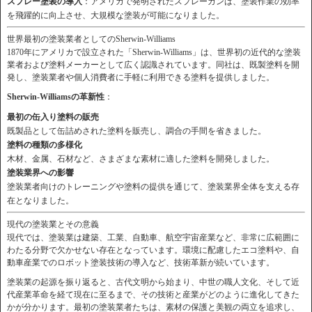
スプレー塗装の導入
：アメリカで発明されたスプレーガンは、塗装作業の効率
を飛躍的に向上させ、大規模な塗装が可能になりました。
世界最初の塗装業者としてのSherwin-Williams
1870年にアメリカで設立された「Sherwin-Williams」は、世界初の近代的な塗装
業者および塗料メーカーとして広く認識されています。同社は、既製塗料を開
発し、塗装業者や個人消費者に手軽に利用できる塗料を提供しました。
Sherwin-Williamsの革新性
：
最初の缶入り塗料の販売
既製品として缶詰めされた塗料を販売し、調合の手間を省きました。
塗料の種類の多様化
木材、金属、石材など、さまざまな素材に適した塗料を開発しました。
塗装業界への影響
塗装業者向けのトレーニングや塗料の提供を通じて、塗装業界全体を支える存
在となりました。
現代の塗装業とその意義
現代では、塗装業は建築、工業、自動車、航空宇宙産業など、非常に広範囲に
わたる分野で欠かせない存在となっています。環境に配慮したエコ塗料や、自
動車産業でのロボット塗装技術の導入など、技術革新が続いています。
塗装業の起源を振り返ると、古代文明から始まり、中世の職人文化、そして近
代産業革命を経て現在に至るまで、その技術と産業がどのように進化してきた
かが分かります。最初の塗装業者たちは、素材の保護と美観の両立を追求し、