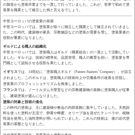
の製造から塗装作業までを一貫して行っていました。これが、世界で初めて塗
装業を職業として確立した例と言えるでしょう。
中世ヨーロッパの塗装業の発展
中世ヨーロッパでは、塗装業が徐々に独立した職業として確立されていきまし
た。この時代、建築物や家具、宗教施設などの塗装が需要を増し、塗装業者の
役割が重要になりました。
ギルドによる職人の組織化
中世ヨーロッパでは、塗装職人はギルド（職業組合）の一員として活動してい
ました。ギルドは、技術の標準化、品質管理、職人の教育を担い、塗装業を専
門職として認知させる役割を果たしました。
イギリス
では、14世紀に「塗装職人ギルド（Painter-Stainers’ Company）」が設立
されました。このギルドは、塗装職人の技術向上や労働条件の改善を目指し、
塗装業のプロフェッショナリズムを推進しました。
フランス
では、ノートルダム大聖堂などの宗教建築物の装飾に塗装職人が従事
し、建築塗装が盛んになりました。
塗装の対象と技術の進化
この時代の塗装は、主に建築物や教会の内部装飾に集中していました。天然顔
料を使った塗料が主流で、卵黄や蜂蜜、オリーブ油を混ぜたテンペラや、植物
性油を使用した油性塗料が用いられていました。これらの技術は、後の近代塗
装業の基盤となりました。