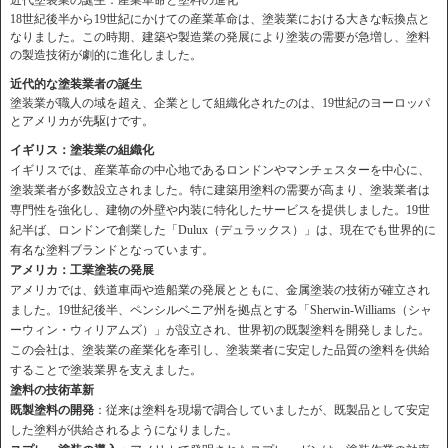
近代塗装業の誕生：産業革命と塗料の進化
18世紀後半から19世紀にかけての産業革命は、塗装業における大きな転換点と
なりました。この時期、建築や製造業の発展により塗装の需要が急増し、塗料
の製造技術が劇的に進化しました。
近代的な塗装業者の誕生
塗装業が職人の域を超え、企業として組織化されたのは、19世紀のヨーロッパ
とアメリカが先駆けです。
イギリス：塗装業の組織化
イギリスでは、産業革命の中心地であるロンドンやマンチェスターを中心に、
塗装業者が多数設立されました。特に建築用塗料の需要が高まり、塗装業者は
専門性を強化し、建物の外壁や内装に特化したサービスを提供しました。19世
紀半ば、ロンドンで創業した「Dulux（デュラックス）」は、現在でも世界的に
有名な塗料ブランドとなっています。
アメリカ：工業塗装の発展
アメリカでは、鉄道車両や造船業の発展とともに、金属塗装の技術が確立され
ました。19世紀後半、ペンシルベニア州を拠点とする「Sherwin-Williams（シャ
ーウィン・ウィリアムズ）」が設立され、世界初の既製塗料を開発しました。
この会社は、塗装業の産業化を牽引し、塗装業者に安定した品質の塗料を供給
することで塗装業界を支えました。
塗料の技術革新
既製塗料の開発
：従来は塗料を現場で調合していましたが、既製品として安定
した塗料が供給されるようになりました。